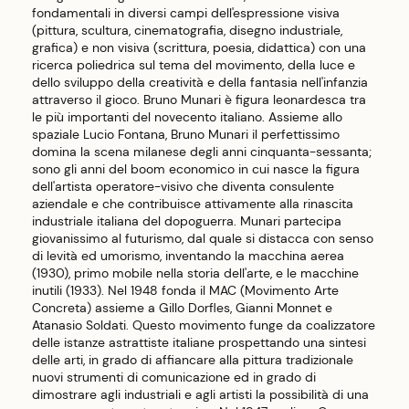
fondamentali in diversi campi dell'espressione visiva
(pittura, scultura, cinematografia, disegno industriale,
grafica) e non visiva (scrittura, poesia, didattica) con una
ricerca poliedrica sul tema del movimento, della luce e
dello sviluppo della creatività e della fantasia nell'infanzia
attraverso il gioco. Bruno Munari è figura leonardesca tra
le più importanti del novecento italiano. Assieme allo
spaziale Lucio Fontana, Bruno Munari il perfettissimo
domina la scena milanese degli anni cinquanta-sessanta;
sono gli anni del boom economico in cui nasce la figura
dell'artista operatore-visivo che diventa consulente
aziendale e che contribuisce attivamente alla rinascita
industriale italiana del dopoguerra. Munari partecipa
giovanissimo al futurismo, dal quale si distacca con senso
di levità ed umorismo, inventando la macchina aerea
(1930), primo mobile nella storia dell'arte, e le macchine
inutili (1933). Nel 1948 fonda il MAC (Movimento Arte
Concreta) assieme a Gillo Dorfles, Gianni Monnet e
Atanasio Soldati. Questo movimento funge da coalizzatore
delle istanze astrattiste italiane prospettando una sintesi
delle arti, in grado di affiancare alla pittura tradizionale
nuovi strumenti di comunicazione ed in grado di
dimostrare agli industriali e agli artisti la possibilità di una