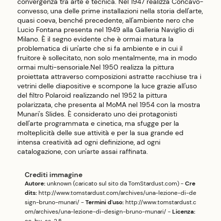
convergenza tra arte e tecnica. Nel 1947 realizza Concavo-
convesso, una delle prime installazioni nella storia dell'arte,
quasi coeva, benché precedente, all'ambiente nero che
Lucio Fontana presenta nel 1949 alla Galleria Naviglio di
Milano. È il segno evidente che è ormai matura la
problematica di un'arte che si fa ambiente e in cui il
fruitore è sollecitato, non solo mentalmente, ma in modo
ormai multi-sensoriale.Nel 1950 realizza la pittura
proiettata attraverso composizioni astratte racchiuse tra i
vetrini delle diapositive e scompone la luce grazie all'uso
del filtro Polaroid realizzando nel 1952 la pittura
polarizzata, che presenta al MoMA nel 1954 con la mostra
Munari's Slides. È considerato uno dei protagonisti
dell'arte programmata e cinetica, ma sfugge per la
molteplicità delle sue attività e per la sua grande ed
intensa creatività ad ogni definizione, ad ogni
catalogazione, con un'arte assai raffinata.
Crediti immagine
Autore:
unknown (caricato sul sito da TomStardust.com) -
Cre
dits:
http://www.tomstardust.com/archives/una-lezione-di-de
sign-bruno-munari/
-
Termini d'uso:
http://www.tomstardust.c
om/archives/una-lezione-di-design-bruno-munari/
-
Licenza:
cc-by-sa-2.5