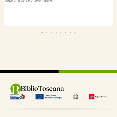
stato un artista e pittore italiano.
Wikipedia
apri su
BiblioToscana