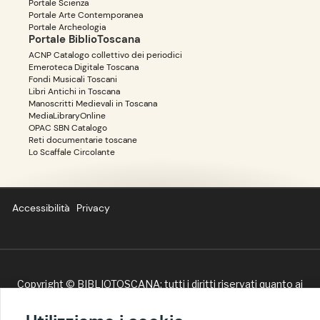
Portale Scienza
Portale Arte Contemporanea
Portale Archeologia
Portale BiblioToscana
ACNP Catalogo collettivo dei periodici
Emeroteca Digitale Toscana
Fondi Musicali Toscani
Libri Antichi in Toscana
Manoscritti Medievali in Toscana
MediaLibraryOnline
OPAC SBN Catalogo
Reti documentarie toscane
Lo Scaffale Circolante
Accessibilità
Privacy
Copyright ©
BIBLIOTOSCANA
: tutti i diritti riservati quanto ai
dati delle risorse. I contenuti estratti da Wikipedia sono
riproducibili con licenza
cc-by-sa
.