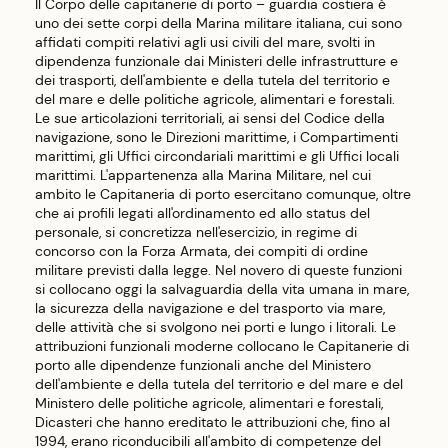
Il Corpo delle capitanerie di porto – guardia costiera è
uno dei sette corpi della Marina militare italiana, cui sono
affidati compiti relativi agli usi civili del mare, svolti in
dipendenza funzionale dai Ministeri delle infrastrutture e
dei trasporti, dell'ambiente e della tutela del territorio e
del mare e delle politiche agricole, alimentari e forestali.
Le sue articolazioni territoriali, ai sensi del Codice della
navigazione, sono le Direzioni marittime, i Compartimenti
marittimi, gli Uffici circondariali marittimi e gli Uffici locali
marittimi. L'appartenenza alla Marina Militare, nel cui
ambito le Capitaneria di porto esercitano comunque, oltre
che ai profili legati all'ordinamento ed allo status del
personale, si concretizza nell'esercizio, in regime di
concorso con la Forza Armata, dei compiti di ordine
militare previsti dalla legge. Nel novero di queste funzioni
si collocano oggi la salvaguardia della vita umana in mare,
la sicurezza della navigazione e del trasporto via mare,
delle attività che si svolgono nei porti e lungo i litorali. Le
attribuzioni funzionali moderne collocano le Capitanerie di
porto alle dipendenze funzionali anche del Ministero
dell'ambiente e della tutela del territorio e del mare e del
Ministero delle politiche agricole, alimentari e forestali,
Dicasteri che hanno ereditato le attribuzioni che, fino al
1994, erano riconducibili all'ambito di competenze del