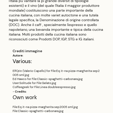
l'Italia pu vantare la pi grande diversit di tipologie
esistenti) e il vino (del quale l'Italia il maggior produttore
mondiale) costituiscono una parte importante della
cucina italiana, con molte variet autoctone e una tutela
legale specifica, la Denominazione di origine controllata
(DOC). Anche il caff , specialmente l'espresso e quello
napoletano, una bevanda importante e tipica della cucina
italiana. Molti prodotti della cucina italiana sono
riconosciuti come Prodotti DOP, IGP, STG e IG italiani.
Crediti immagine
Autore:
Various:
ElfQrin
(Valerio Capello) for
File:Eq it-na pizza-margherita sep2
005 sml.jpg
Ed Hawco
for
File:Classic-spaghetti-carbonara.jpg
User:Solitude
for
File:Gelato.jpg
Coffeegeek
for
File:Linea doubleespresso.jpg
-
Credits:
Own work
File:Eq it-na pizza-margherita sep2005 sml.jpg
File:Classic-spaghetti-carbonara.jpg