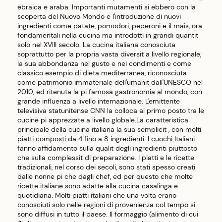
ebraica e araba. Importanti mutamenti si ebbero con la
scoperta del Nuovo Mondo e l'introduzione di nuovi
ingredienti come patate, pomodori, peperoni e il mais, ora
fondamentali nella cucina ma introdotti in grandi quantit
solo nel XVIII secolo. La cucina italiana conosciuta
soprattutto per la propria vasta diversit a livello regionale,
la sua abbondanza nel gusto e nei condimenti e come
classico esempio di dieta mediterranea, riconosciuta
come patrimonio immateriale dell'umanit dall'UNESCO nel
2010, ed ritenuta la pi famosa gastronomia al mondo, con
grande influenza a livello internazionale. L'emittente
televisiva statunitense CNN la colloca al primo posto tra le
cucine pi apprezzate a livello globale.La caratteristica
principale della cucina italiana la sua semplicit , con molti
piatti composti da 4 fino a 8 ingredienti. I cuochi Italiani
fanno affidamento sulla qualit degli ingredienti piuttosto
che sulla complessit di preparazione. I piatti e le ricette
tradizionali, nel corso dei secoli, sono stati spesso creati
dalle nonne pi che dagli chef, ed per questo che molte
ricette italiane sono adatte alla cucina casalinga e
quotidiana. Molti piatti italiani che una volta erano
conosciuti solo nelle regioni di provenienza col tempo si
sono diffusi in tutto il paese. Il formaggio (alimento di cui