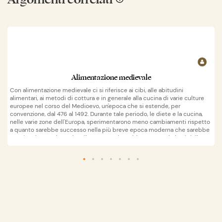
Alimentazione medievale
Con alimentazione medievale ci si riferisce ai cibi, alle abitudini
alimentari, ai metodi di cottura e in generale alla cucina di varie culture
europee nel corso del Medioevo, un'epoca che si estende, per
convenzione, dal 476 al 1492. Durante tale periodo, le diete e la cucina,
nelle varie zone dell'Europa, sperimentarono meno cambiamenti rispetto
a quanto sarebbe successo nella più breve epoca moderna che sarebbe
seguita, durante la quale tali mutamenti avrebbero posto le basi della
moderna cucina europea. I cereali erano consumati sotto forma di pane,
farinate d'avena, polenta e pasta praticamente da tutti i componenti
Wikipedia
apri su
della società. Le verdure rappresentavano un'importante integrazione alla
dieta basata sui cereali. La carne era più costosa e quindi considerata un
alimento più prestigioso ed era per lo più presente sulle tavole dei ricchi
e dei nobili. I tipi di carne più diffusi erano quelle di maiale e pollo,
mentre il manzo, che richiedeva la disponibilità di una maggiore quantità
di terra per l'allevamento, era meno comune. Il merluzzo e le aringhe erano
molto comuni nella dieta delle popolazioni nordiche, ma veniva
comunque consumata un'ampia varietà di pesci d'acqua dolce e salata.