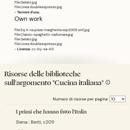
File:Gelato.jpg
File:Linea doubleespresso.jpg
-
Termini d'uso:
Own work
File:Eq it-na pizza-margherita sep2005 sml.jpg
File:Classic-spaghetti-carbonara.jpg
File:Gelato.jpg
File:Linea doubleespresso.jpg
-
Licenza:
cc-by-sa-4.0
Risorse delle biblioteche
sull'argomento "Cucina italiana"
Numero di risorse per pagina:
I primi che hanno fatto l'Italia
Siena : Betti, c2011