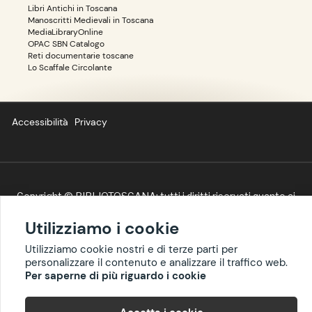
Libri Antichi in Toscana
Manoscritti Medievali in Toscana
MediaLibraryOnline
OPAC SBN Catalogo
Reti documentarie toscane
Lo Scaffale Circolante
Accessibilità
Privacy
Copyright ©
BIBLIOTOSCANA
: tutti i diritti riservati quanto ai
dati delle risorse. I contenuti estratti da Wikipedia sono
riproducibili con licenza
cc-by-sa
.
Utilizziamo i cookie
Utilizziamo cookie nostri e di terze parti per
personalizzare il contenuto e analizzare il traffico web.
Per saperne di più riguardo i cookie