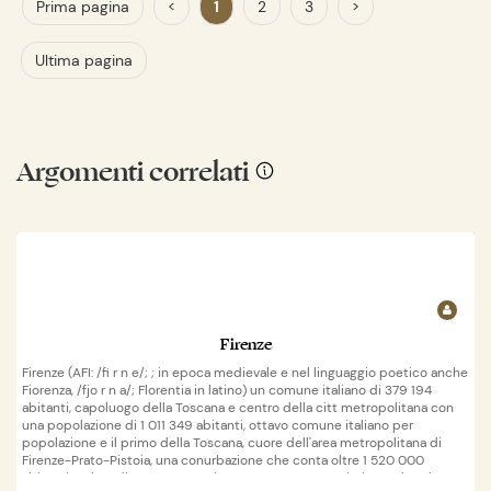
Prima pagina
<
1
2
3
>
Ultima pagina
Argomenti correlati
Firenze
Firenze (AFI: /fi r n e/; ; in epoca medievale e nel linguaggio poetico anche
Fiorenza, /fjo r n a/; Florentia in latino) un comune italiano di 379 194
abitanti, capoluogo della Toscana e centro della citt metropolitana con
una popolazione di 1 011 349 abitanti, ottavo comune italiano per
popolazione e il primo della Toscana, cuore dell'area metropolitana di
Firenze-Prato-Pistoia, una conurbazione che conta oltre 1 520 000
abitanti. Nel Medioevo stata un importante centro artistico, culturale,