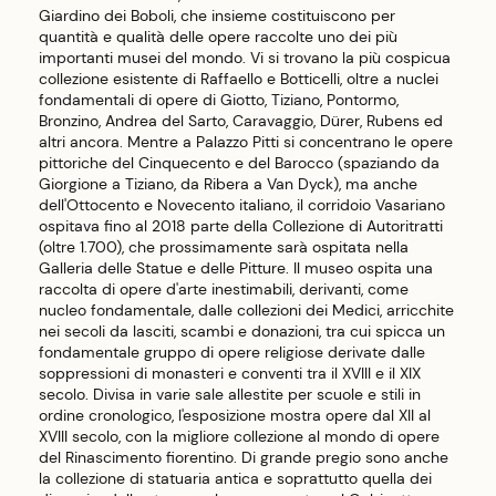
Giardino dei Boboli, che insieme costituiscono per
quantità e qualità delle opere raccolte uno dei più
importanti musei del mondo. Vi si trovano la più cospicua
collezione esistente di Raffaello e Botticelli, oltre a nuclei
fondamentali di opere di Giotto, Tiziano, Pontormo,
Bronzino, Andrea del Sarto, Caravaggio, Dürer, Rubens ed
altri ancora. Mentre a Palazzo Pitti si concentrano le opere
pittoriche del Cinquecento e del Barocco (spaziando da
Giorgione a Tiziano, da Ribera a Van Dyck), ma anche
dell'Ottocento e Novecento italiano, il corridoio Vasariano
ospitava fino al 2018 parte della Collezione di Autoritratti
(oltre 1.700), che prossimamente sarà ospitata nella
Galleria delle Statue e delle Pitture. Il museo ospita una
raccolta di opere d'arte inestimabili, derivanti, come
nucleo fondamentale, dalle collezioni dei Medici, arricchite
nei secoli da lasciti, scambi e donazioni, tra cui spicca un
fondamentale gruppo di opere religiose derivate dalle
soppressioni di monasteri e conventi tra il XVIII e il XIX
secolo. Divisa in varie sale allestite per scuole e stili in
ordine cronologico, l'esposizione mostra opere dal XII al
XVIII secolo, con la migliore collezione al mondo di opere
del Rinascimento fiorentino. Di grande pregio sono anche
la collezione di statuaria antica e soprattutto quella dei