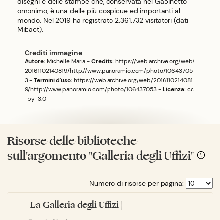
disegni e delle stampe che, conservata nel Gabinetto
omonimo, è una delle più cospicue ed importanti al
mondo. Nel 2019 ha registrato 2.361.732 visitatori (dati
Mibact).
Crediti immagine
Autore:
Michelle Maria
-
Credits:
https://web.archive.org/web/
20161102140819/http://www.panoramio.com/photo/10643705
3
-
Termini d'uso:
https://web.archive.org/web/2016110214081
9/http://www.panoramio.com/photo/106437053
-
Licenza:
cc
-by-3.0
Risorse delle biblioteche
sull'argomento "Galleria degli Uffizi"
Numero di risorse per pagina:
[La Galleria degli Uffizi]