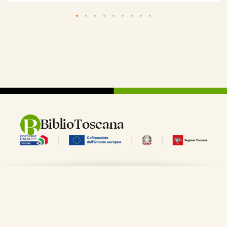
commerciale, politico, economico e finanziario; nell'et moderna ha
ricoperto il ruolo di capitale del Granducato di Toscana dal 1569 al 1859
Wikipedia
apri su
che, con il governo delle famiglie dei Medici e dei Lorena, divenne uno
degli stati pi ricchi e moderni. Le varie vicissitudini politiche, la potenza
finanziaria e mercantile e le influenze in ogni campo della cultura hanno
fatto della citt un crocevia fondamentale della storia italiana ed europea.
Nel 1865 Firenze fu proclamata capitale del Regno d'Italia (seconda, dopo
Torino), mantenendo questo status fino al 1871, anno che segna la fine del
Risorgimento. Importante centro universitario e patrimonio dell'umanit
UNESCO dal 1982, considerata luogo d'origine del Rinascimento la
consapevolezza di una nuova era moderna dopo il Medioevo, periodo di
cambiamento e "rinascita" culturale e scientifica e della lingua italiana
grazie al volgare fiorentino usato nella letteratura. universalmente
riconosciuta come una delle culle dell'arte e dell'architettura, nonch
rinomata tra le pi belle citt del mondo, grazie ai suoi numerosi
BiblioToscana
monumenti e musei tra cui il Duomo, Santa Croce, Santa Maria Novella, gli
Uffizi, Ponte Vecchio, Piazza della Signoria, Palazzo Vecchio e Palazzo Pitti.
Di inestimabile valore i lasciti artistici, letterari e scientifici di geni del
passato come Petrarca, Boccaccio, Brunelleschi, Michelangelo, Giotto,
Cimabue, Botticelli, Leonardo da Vinci, Lorenzo de Medici, Machiavelli,
Galileo Galilei e Dante Alighieri, che fanno del centro storico di Firenze
uno dei luoghi con la pi alta concentrazione di opere d'arte al mondo. La
ricchezza del patrimonio storico-artistico, scientifico, naturalistico e
paesaggistico rendono il centro e le colline circostanti un vero e proprio
"museo diffuso".