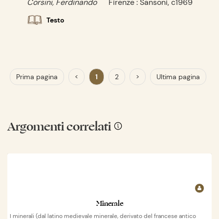
Corsini, Ferdinando
Firenze : Sansoni, c1969
Testo
Prima pagina
<
1
2
>
Ultima pagina
Argomenti correlati
Minerale
I minerali (dal latino medievale minerale, derivato del francese antico