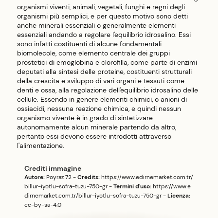
organismi viventi, animali, vegetali, funghi e regni degli
organismi più semplici, e per questo motivo sono detti
anche minerali essenziali o generalmente elementi
essenziali andando a regolare l'equilibrio idrosalino. Essi
sono infatti costituenti di alcune fondamentali
biomolecole, come elemento centrale dei gruppi
prostetici di emoglobina e clorofilla, come parte di enzimi
deputati alla sintesi delle proteine, costituenti strutturali
della crescita e sviluppo di vari organi e tessuti come
denti e ossa, alla regolazione dell'equilibrio idrosalino delle
cellule. Essendo in genere elementi chimici, o anioni di
ossiacidi, nessuna reazione chimica, e quindi nessun
organismo vivente è in grado di sintetizzare
autonomamente alcun minerale partendo da altro,
pertanto essi devono essere introdotti attraverso
l'alimentazione.
Crediti immagine
Autore:
Poyraz 72
-
Credits:
https://www.edirnemarket.com.tr/
billur-iyotlu-sofra-tuzu-750-gr
-
Termini d'uso:
https://www.e
dirnemarket.com.tr/billur-iyotlu-sofra-tuzu-750-gr
-
Licenza:
cc-by-sa-4.0