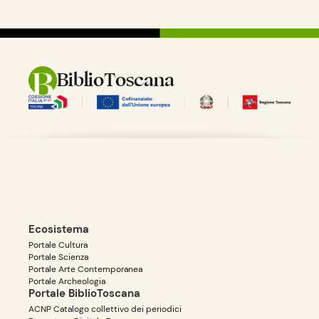
dei volumi, l'immobilità cerimoniale dei gesti, l'attenzione alla verità
umana.La sua attività può senz'altro essere caratterizzata come un
processo che va dalla pratica pittorica, alla matematica, fino alla
speculazione sulla matematica astratta. La sua produzione artistica,
caratterizzata dall'estremo rigore della ricerca prospettica, dalla plastica
monumentalità delle figure, dall'uso in funzione espressiva della luce,
BiblioToscana
influenzò nel profondo la pittura rinascimentale dell'Italia settentrionale
e, in particolare, le scuole ferrarese e veneta.
Ecosistema
Portale Cultura
Portale Scienza
Portale Arte Contemporanea
Portale Archeologia
Portale BiblioToscana
ACNP Catalogo collettivo dei periodici