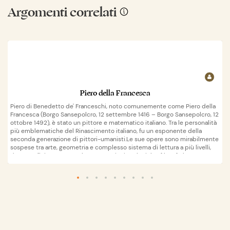
Argomenti correlati
Piero della Francesca
Piero di Benedetto de' Franceschi, noto comunemente come Piero della
Francesca (Borgo Sansepolcro, 12 settembre 1416 – Borgo Sansepolcro, 12
ottobre 1492), è stato un pittore e matematico italiano. Tra le personalità
più emblematiche del Rinascimento italiano, fu un esponente della
seconda generazione di pittori-umanisti.Le sue opere sono mirabilmente
sospese tra arte, geometria e complesso sistema di lettura a più livelli,
dove confluiscono complesse questioni teologiche, filosofiche e
d'attualità. Riuscì ad armonizzare, nella vita quanto nelle opere, i valori
intellettuali e spirituali del suo tempo, condensando molteplici influssi e
Wikipedia
apri su
mediando tra tradizione e modernità, tra religiosità e nuove affermazioni
dell'Umanesimo, tra razionalità ed estetica.La sua opera fece da cerniera
tra la prospettiva geometrica brunelleschiana, la plasticità di Masaccio, la
luce altissima che schiarisce le ombre e intride i colori di Beato Angelico
e Domenico Veneziano, la descrizione precisa e attenta alla realtà dei
fiamminghi. Altre caratteristiche fondamentali della sua espressione
poetica sono la semplificazione geometrica sia delle composizioni che