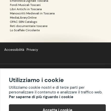
Emeroteca Digitale Toscana
Fondi Musicali Toscani
Libri Antichi in Toscana
Manoscritti Medievali in Toscana
MediaLibraryOnline
OPAC SBN Catalogo
Reti documentarie toscane
Lo Scaffale Circolante
Accessibilità
Privacy
Copyright ©
BIBLIOTOSCANA
: tutti i diritti riservati quanto ai
Utilizziamo i cookie
dati delle risorse. I contenuti estratti da Wikipedia sono
riproducibili con licenza
cc-by-sa
.
Utilizziamo cookie nostri e di terze parti per
personalizzare il contenuto e analizzare il traffico web.
Per saperne di più riguardo i cookie
Accetta i cookie