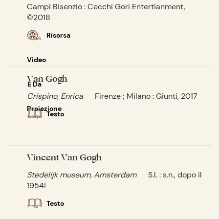
Campi Bisenzio : Cecchi Gori Entertianment,
©2018
Risorsa
Video
Van Gogh
E Da
Crispino, Enrica
Firenze ; Milano : Giunti, 2017
Proiezione
Testo
Vincent Van Gogh
Stedelijk museum, Amsterdam
S.l. : s.n., dopo il
1954!
Testo