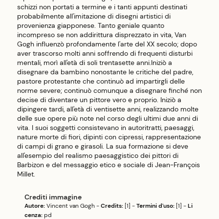
schizzi non portati a termine e i tanti appunti destinati
probabilmente all'imitazione di disegni artistici di
provenienza giapponese. Tanto geniale quanto
incompreso se non addirittura disprezzato in vita, Van
Gogh influenzò profondamente l'arte del XX secolo; dopo
aver trascorso molti anni soffrendo di frequenti disturbi
mentali, morì all'età di soli trentasette anni.Iniziò a
disegnare da bambino nonostante le critiche del padre,
pastore protestante che continuò ad impartirgli delle
norme severe; continuò comunque a disegnare finché non
decise di diventare un pittore vero e proprio. Iniziò a
dipingere tardi, all'età di ventisette anni, realizzando molte
delle sue opere più note nel corso degli ultimi due anni di
vita. I suoi soggetti consistevano in autoritratti, paesaggi,
nature morte di fiori, dipinti con cipressi, rappresentazione
di campi di grano e girasoli. La sua formazione si deve
all'esempio del realismo paesaggistico dei pittori di
Barbizon e del messaggio etico e sociale di Jean-François
Millet.
Crediti immagine
Autore:
Vincent van Gogh
-
Credits:
[1]
-
Termini d'uso:
[1]
-
Li
cenza:
pd