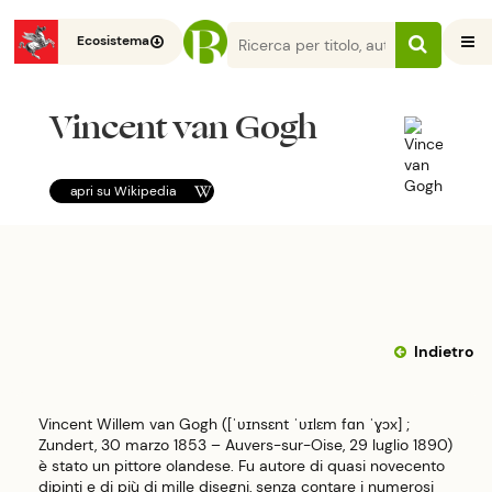
Ecosistema
Vincent van Gogh
apri su
Wikipedia
Indietro
Vincent Willem van Gogh ([ˈʋɪnsɛnt ˈʋɪlɛm fɑn ˈɣɔx] ;
Zundert, 30 marzo 1853 – Auvers-sur-Oise, 29 luglio 1890)
è stato un pittore olandese. Fu autore di quasi novecento
dipinti e di più di mille disegni, senza contare i numerosi