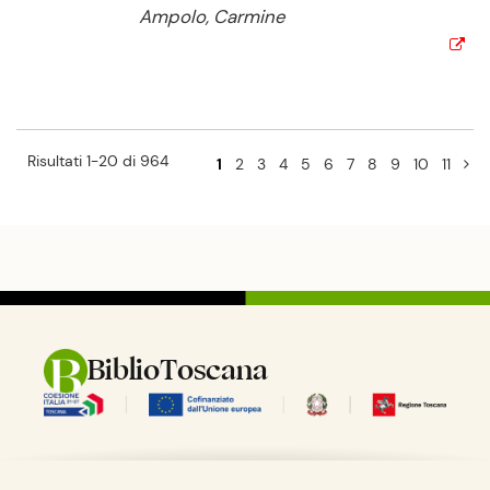
Ampolo, Carmine
Risultati 1-20 di 964
1
2
3
4
5
6
7
8
9
10
11
BiblioToscana