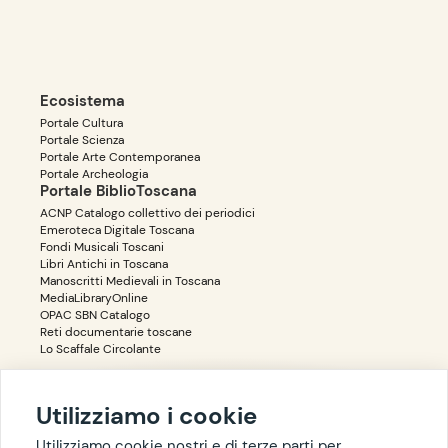
Ecosistema
Portale Cultura
Portale Scienza
Portale Arte Contemporanea
Portale Archeologia
Portale BiblioToscana
ACNP Catalogo collettivo dei periodici
Emeroteca Digitale Toscana
Fondi Musicali Toscani
Libri Antichi in Toscana
Manoscritti Medievali in Toscana
MediaLibraryOnline
OPAC SBN Catalogo
Reti documentarie toscane
Lo Scaffale Circolante
Utilizziamo i cookie
Accessibilità
Privacy
Utilizziamo cookie nostri e di terze parti per