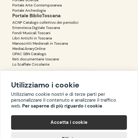
Portale Scienza
Portale Arte Contemporanea
Portale Archeologia
Portale BiblioToscana
ACNP Catalogo collettivo dei periodici
Emeroteca Digitale Toscana
Fondi Musicali Toscani
Libri Antichi in Toscana
Manoscritti Medievali in Toscana
MediaLibraryOnline
OPAC SBN Catalogo
Reti documentarie toscane
Lo Scaffale Circolante
Utilizziamo i cookie
Accessibilità
Privacy
Utilizziamo cookie nostri e di terze parti per
personalizzare il contenuto e analizzare il traffico
web.
Per saperne di più riguardo i cookie
Copyright ©
BIBLIOTOSCANA
: tutti i diritti riservati quanto ai dati
Accetta i cookie
delle risorse. I contenuti estratti da Wikipedia sono riproducibili
con licenza
cc-by-sa
.