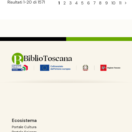
Risultati 1-20 di 1571
1
2
3
4
5
6
7
8
9
10
11
BiblioToscana
Ecosistema
Portale Cultura