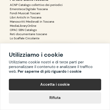
ACNP Catalogo collettivo dei periodici
Emeroteca Digitale Toscana
Fondi Musicali Toscani
Libri Antichi in Toscana
Manoscritti Medievali in Toscana
MediaLibraryOnline
OPAC SBN Catalogo
Reti documentarie toscane
Lo Scaffale Circolante
Utilizziamo i cookie
Accessibilità
Privacy
Utilizziamo cookie nostri e di terze parti per
personalizzare il contenuto e analizzare il traffico
web.
Per saperne di più riguardo i cookie
Copyright ©
BIBLIOTOSCANA
: tutti i diritti riservati quanto ai dati
Accetta i cookie
delle risorse. I contenuti estratti da Wikipedia sono riproducibili
con licenza
cc-by-sa
.
Rifiuta