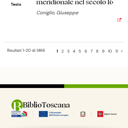
meridionale nel secolo 16
Testo
Coniglio, Giuseppe
Risultati 1-20 di 1466
1
2
3
4
5
6
7
8
9
10
11
BiblioToscana