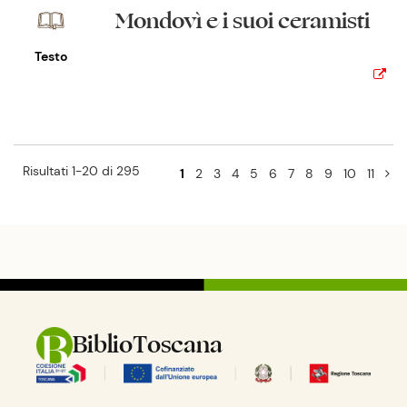
Mondovì e i suoi ceramisti
Testo
Risultati 1-20 di 295
1
2
3
4
5
6
7
8
9
10
11
BiblioToscana