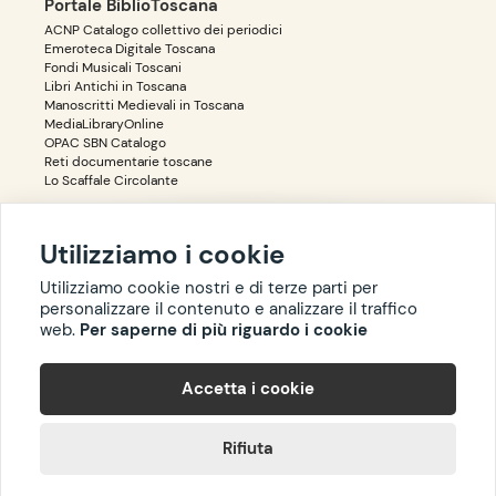
Portale BiblioToscana
ACNP Catalogo collettivo dei periodici
Emeroteca Digitale Toscana
Fondi Musicali Toscani
Libri Antichi in Toscana
Manoscritti Medievali in Toscana
MediaLibraryOnline
OPAC SBN Catalogo
Reti documentarie toscane
Lo Scaffale Circolante
Utilizziamo i cookie
Accessibilità
Privacy
Utilizziamo cookie nostri e di terze parti per
personalizzare il contenuto e analizzare il traffico
web.
Per saperne di più riguardo i cookie
Copyright ©
BIBLIOTOSCANA
: tutti i diritti riservati quanto ai dati
Accetta i cookie
delle risorse. I contenuti estratti da Wikipedia sono riproducibili
con licenza
cc-by-sa
.
Rifiuta