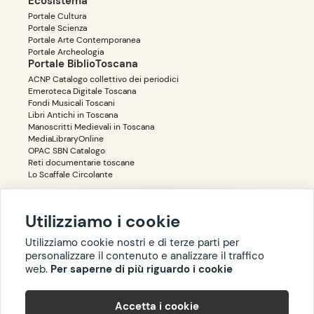
Ecosistema
Portale Cultura
Portale Scienza
Portale Arte Contemporanea
Portale Archeologia
Portale BiblioToscana
ACNP Catalogo collettivo dei periodici
Emeroteca Digitale Toscana
Fondi Musicali Toscani
Libri Antichi in Toscana
Manoscritti Medievali in Toscana
MediaLibraryOnline
OPAC SBN Catalogo
Reti documentarie toscane
Lo Scaffale Circolante
Utilizziamo i cookie
Accessibilità
Privacy
Utilizziamo cookie nostri e di terze parti per
personalizzare il contenuto e analizzare il traffico
web.
Per saperne di più riguardo i cookie
Copyright ©
BIBLIOTOSCANA
: tutti i diritti riservati quanto ai dati
Accetta i cookie