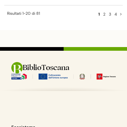
Risultati 1-20 di 81
1
2
3
4
BiblioToscana