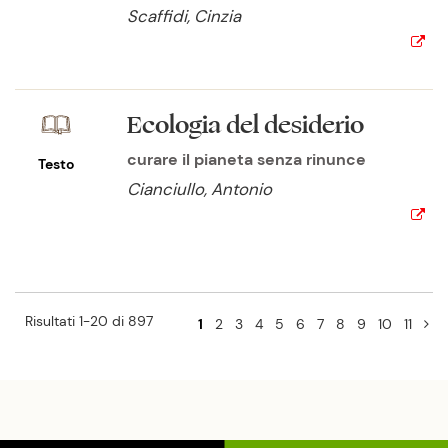
Scaffidi, Cinzia
Ecologia del desiderio
curare il pianeta senza rinunce
Testo
Cianciullo, Antonio
Risultati 1-20 di 897
1
2
3
4
5
6
7
8
9
10
11