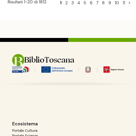
Risultati 1-20 di 1812
1
2
3
4
5
6
7
8
9
10
11
BiblioToscana
Ecosistema
Portale Cultura
Portale Scienza