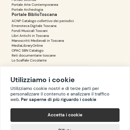
Portale Arte Contemporanea
Portale Archeologia
Portale BiblioToscana
ACNP Catalogo collettivo dei periodici
Emeroteca Digitale Toscana
Fondi Musicali Toscani
Libri Antichi in Toscana
Manoscritti Medievali in Toscana
MediaLibraryOnline
OPAC SBN Catalogo
Reti documentarie toscane
Lo Scaffale Circolante
Utilizziamo i cookie
Accessibilità
Privacy
Utilizziamo cookie nostri e di terze parti per
personalizzare il contenuto e analizzare il traffico
web.
Per saperne di più riguardo i cookie
Copyright ©
BIBLIOTOSCANA
: tutti i diritti riservati quanto ai dati
Accetta i cookie
delle risorse. I contenuti estratti da Wikipedia sono riproducibili
con licenza
cc-by-sa
.