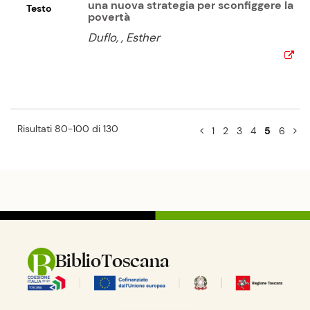
una nuova strategia per sconfiggere la
Testo
povertà
Duflo, , Esther
Risultati 80-100 di 130
1
2
3
4
5
6
BiblioToscana