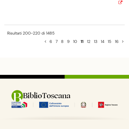
Risultati 200-220 di 1485
6
7
8
9
10
11
12
13
14
15
16
BiblioToscana