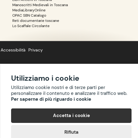
Manoscritti Medievali in Toscana
MediaLibraryOnline
OPAC SBN Catalogo
Reti documentarie toscane
Lo Scaffale Circolante
Accessibilità
Privacy
Utilizziamo i cookie
Copyright ©
BIBLIOTOSCANA
: tutti i diritti riservati quanto ai dati delle
Utilizziamo cookie nostri e di terze parti per
risorse. I contenuti estratti da Wikipedia sono riproducibili con licenza
personalizzare il contenuto e analizzare il traffico web.
cc-by-sa
.
Per saperne di più riguardo i cookie
Accetta i cookie
Rifiuta