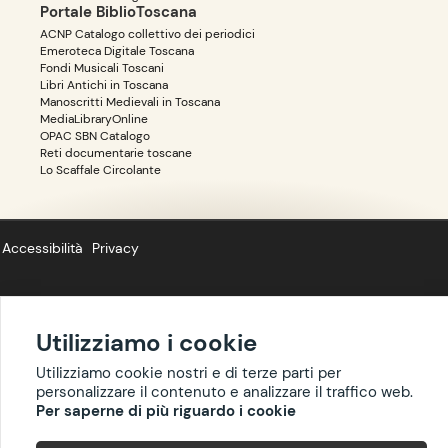
Portale BiblioToscana
ACNP Catalogo collettivo dei periodici
Emeroteca Digitale Toscana
Fondi Musicali Toscani
Libri Antichi in Toscana
Manoscritti Medievali in Toscana
MediaLibraryOnline
OPAC SBN Catalogo
Reti documentarie toscane
Lo Scaffale Circolante
Accessibilità
Privacy
Utilizziamo i cookie
Copyright ©
BIBLIOTOSCANA
: tutti i diritti riservati quanto ai dati delle
Utilizziamo cookie nostri e di terze parti per
risorse. I contenuti estratti da Wikipedia sono riproducibili con licenza
personalizzare il contenuto e analizzare il traffico web.
cc-by-sa
.
Per saperne di più riguardo i cookie