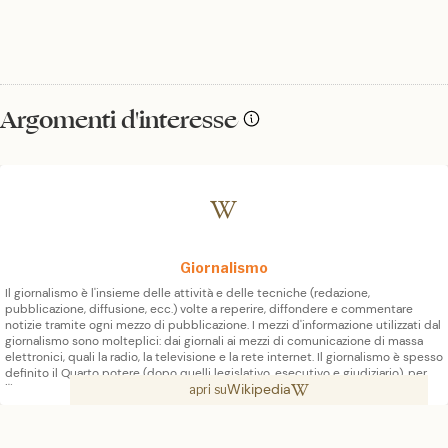
Argomenti d'interesse
Giornalismo
Il giornalismo è l'insieme delle attività e delle tecniche (redazione,
pubblicazione, diffusione, ecc.) volte a reperire, diffondere e commentare
notizie tramite ogni mezzo di pubblicazione. I mezzi d'informazione utilizzati dal
giornalismo sono molteplici: dai giornali ai mezzi di comunicazione di massa
elettronici, quali la radio, la televisione e la rete internet. Il giornalismo è spesso
definito il Quarto potere (dopo quelli legislativo, esecutivo e giudiziario), per
Wikipedia
l'importanza che in uno Stato democratico dovrebbe rivestire e per gli
apri su
interessi che coinvolge e contrasta, nonché la capacità di condizionare
l'opinione pubblica.