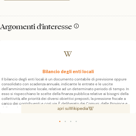
Argomenti d'interesse
Bilancio degli enti locali
Il bilancio degli enti locali è un documento contabile di previsione oppure
consolidato con scadenza annuale, indicante le entrate e le uscite
dell'amministrazione locale, relative ad un determinato periodo di tempo. In
esso si rispecchiano le scelte della finanza pubblica relative ai bisogni della
collettività, alle priorità dei diversi obiettivi preposti, la pressione fiscale a
carico dei contribuenti e così via. È deliberato dai Comuni, dalle Province e
Wikipedia
dalle Regioni e approvato sia dalle rispettive giunte che dai consigli. Ha diverse
apri su
funzioni: contabile, di garanzia, politica, giuridica ed economica ed è l'analogo a
livello locale del bilancio statale.