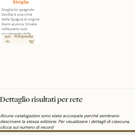
Siviglia
Siviglia (in spagnolo
Sevilla) è una città
della Spagna di origine
ibero-punica. Situata
nella parte sud-
occidentale della
Wikipedia
apri
penisola iberica,
su
nell'Andalusia di cui è
capoluogo, la città
sorge sulle rive del
fiume Guadalquivir.
Con 688 711 abitanti è
la quarta città della
Spagna per
popolazione. La sua
area metropolitana
conta 1 508 605
abitanti. Considerata il
Dettaglio risultati per rete
centro artistico,
culturale, finanziario,
economico e sociale
della Spagna
Alcune catalogazioni sono state accorpate perché sembrano
meridionale, è una
città di notevole
descrivere la stessa edizione. Per visualizzare i dettagli di ciascuna,
interesse turistico,
clicca sul numero di record
grazie ai numerosi
monumenti, piazze,