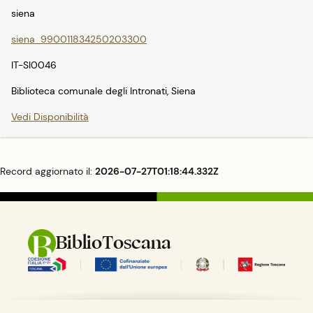
giardini e alla fervente
siena
vita notturna. In
particolare la Giralda,
siena_990011834250203300
la Cattedrale, l'Alcázar
e l'Archivio delle Indie
IT-SI0046
sono stati dichiarati
patrimonio
dell'umanità
Biblioteca comunale degli Intronati, Siena
dall'UNESCO nel 1987.
Vedi Disponibilità
Record aggiornato il:
2026-07-27T01:18:44.332Z
BiblioToscana