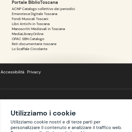
Portale BiblioToscana
ACNP Catalogo collettivo dei periodici
Emeroteca Digitale Toscana
Fondi Musicali Toscani
Libri Antichi in Toscana
Manoscritti Medievali in Toscana
MediaLibraryOnline
OPAC SBN Catalogo
Reti documentarie toscane
Lo Scaffale Circolante
Accessibilità
Privacy
Copyright ©
BIBLIOTOSCANA
: tutti i diritti riservati quanto ai dati delle
risorse. I contenuti estratti da Wikipedia sono riproducibili con licenza
Utilizziamo i cookie
cc-by-sa
.
Utilizziamo cookie nostri e di terze parti per
personalizzare il contenuto e analizzare il traffico web.