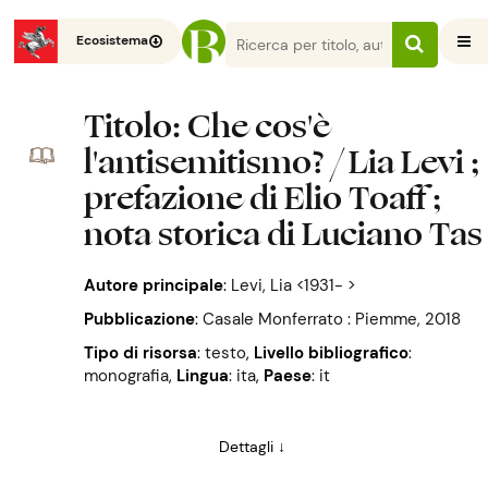
Ecosistema
Titolo
: Che cos'è
l'antisemitismo? / Lia Levi ;
prefazione di Elio Toaff ;
nota storica di Luciano Tas
Autore principale
:
Levi, Lia <1931- >
Pubblicazione
:
Casale Monferrato : Piemme, 2018
Tipo di risorsa
: testo
,
Livello bibliografico
:
monografia
,
Lingua
: ita
,
Paese
: it
Dettagli ↓