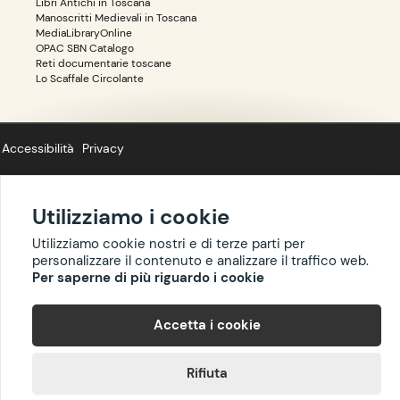
Libri Antichi in Toscana
Manoscritti Medievali in Toscana
MediaLibraryOnline
OPAC SBN Catalogo
Reti documentarie toscane
Lo Scaffale Circolante
Accessibilità
Privacy
Utilizziamo i cookie
Utilizziamo cookie nostri e di terze parti per
Copyright ©
BIBLIOTOSCANA
: tutti i diritti riservati quanto ai dati delle
personalizzare il contenuto e analizzare il traffico web.
risorse. I contenuti estratti da Wikipedia sono riproducibili con licenza
Per saperne di più riguardo i cookie
cc-by-sa
.
Accetta i cookie
Rifiuta