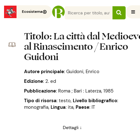
Ecosistema
Titolo
: La città dal Medioev
al Rinascimento / Enrico
Guidoni
Autore principale
:
Guidoni, Enrico
Edizione
:
2. ed
Pubblicazione
:
Roma ; Bari : Laterza, 1985
Tipo di risorsa
: testo
,
Livello bibliografico
:
monografia
,
Lingua
: ita
,
Paese
: IT
Dettagli ↓