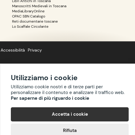
Libri Antichi in Toscana
Manoscritti Medievali in Toscana
MediaLibraryOnline
OPAC SBN Catalogo
Reti documentarie toscane
Lo Scaffale Circolante
Accessibilità
Privacy
Utilizziamo i cookie
Copyright ©
BIBLIOTOSCANA
: tutti i diritti riservati quanto ai dati delle
Utilizziamo cookie nostri e di terze parti per
risorse. I contenuti estratti da Wikipedia sono riproducibili con licenza
personalizzare il contenuto e analizzare il traffico web.
cc-by-sa
.
Per saperne di più riguardo i cookie
Accetta i cookie
Rifiuta