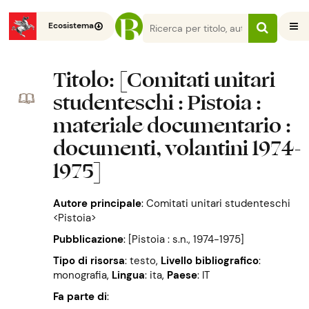
Ecosistema
Titolo
: [Comitati unitari
studenteschi : Pistoia :
materiale documentario :
documenti, volantini 1974-
1975]
Autore principale
:
Comitati unitari studenteschi
<Pistoia>
Pubblicazione
:
[Pistoia : s.n., 1974-1975]
Tipo di risorsa
: testo
,
Livello bibliografico
:
monografia
,
Lingua
: ita
,
Paese
: IT
Fa parte di
:
[ Movimento studentesco : Pistoia :