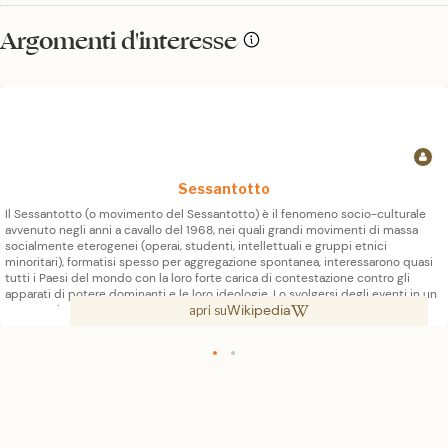
Argomenti d'interesse
Sessantotto
Il Sessantotto (o movimento del Sessantotto) è il fenomeno socio-culturale
avvenuto negli anni a cavallo del 1968, nei quali grandi movimenti di massa
socialmente eterogenei (operai, studenti, intellettuali e gruppi etnici
minoritari), formatisi spesso per aggregazione spontanea, interessarono quasi
tutti i Paesi del mondo con la loro forte carica di contestazione contro gli
apparati di potere dominanti e le loro ideologie. Lo svolgersi degli eventi in un
Wikipedia
tempo relativamente ristretto contribuì a identificare il movimento col nome
apri su
dell'anno in cui esso si manifestò in modo più attivo. Il Sessantotto è stato un
movimento sociale e politico che ha profondamente diviso l'opinione pubblica
e i critici, tra chi sostiene che sia stato uno straordinario momento di crescita
civile che ha introdotto nella società mutamenti irreversibili (sviluppo dello
spirito critico in ogni campo, superamento definitivo di diverse forme di
moralismo, di autoritarismo, di emarginazione della donna e di altri settori della
società) e chi al contrario sostiene che si sia trattato di un fenomeno di
conformismo di massa, un'ondata eversiva che ha messo in pericolo la stabilità