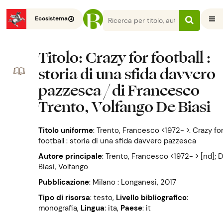
Ecosistema
Titolo
: Crazy for football :
storia di una sfida davvero
pazzesca / di Francesco
Trento, Volfango De Biasi
Titolo uniforme
:
Trento, Francesco <1972- >. Crazy fo
football : storia di una sfida davvero pazzesca
Autore principale
:
Trento, Francesco <1972- > [nd]; 
Biasi, Volfango
Pubblicazione
:
Milano : Longanesi, 2017
Tipo di risorsa
: testo
,
Livello bibliografico
:
monografia
,
Lingua
: ita
,
Paese
: it