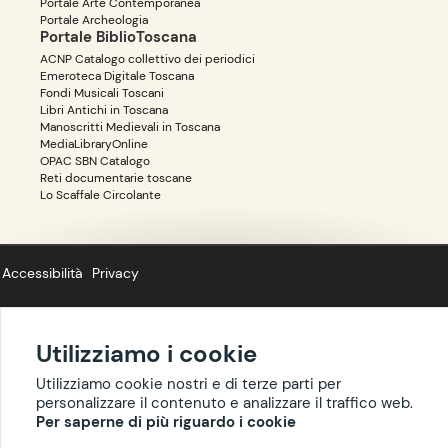
Portale Arte Contemporanea
Portale Archeologia
Portale BiblioToscana
ACNP Catalogo collettivo dei periodici
Emeroteca Digitale Toscana
Fondi Musicali Toscani
Libri Antichi in Toscana
Manoscritti Medievali in Toscana
MediaLibraryOnline
OPAC SBN Catalogo
Reti documentarie toscane
Lo Scaffale Circolante
Accessibilità
Privacy
Utilizziamo i cookie
Copyright ©
BIBLIOTOSCANA
: tutti i diritti riservati quanto ai dati delle
Utilizziamo cookie nostri e di terze parti per
risorse. I contenuti estratti da Wikipedia sono riproducibili con licenza
personalizzare il contenuto e analizzare il traffico web.
cc-by-sa
.
Per saperne di più riguardo i cookie