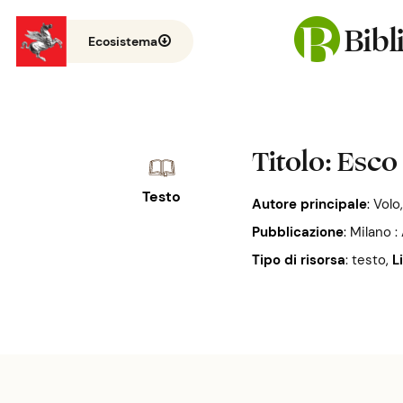
Bib
Ecosistema
Titolo
: Esco
Testo
Autore principale
:
Volo
Pubblicazione
:
Milano :
Tipo di risorsa
: testo
,
L