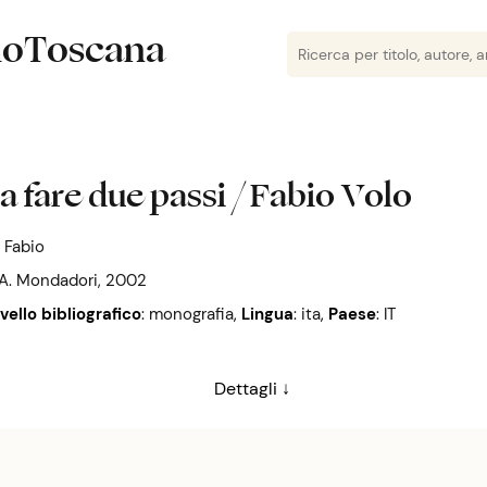
lioToscana
 a fare due passi / Fabio Volo
, Fabio
 A. Mondadori, 2002
ivello bibliografico
: monografia
,
Lingua
: ita
,
Paese
: IT
Dettagli ↓