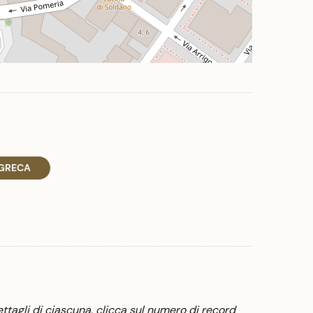
 GRECA
ttagli di ciascuna, clicca sul numero di record