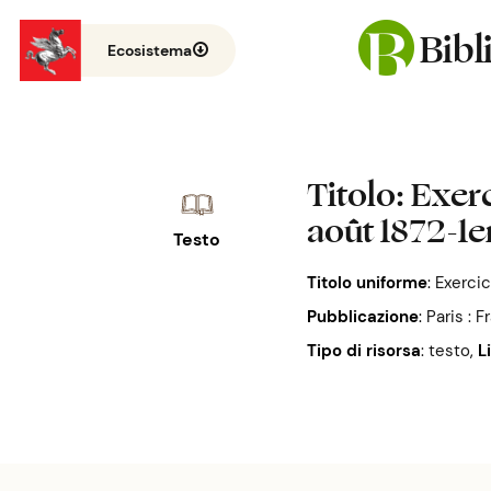
Bib
Ecosistema
Titolo
: Exer
août 1872-1er
Testo
Titolo uniforme
:
Exercic
Pubblicazione
:
Paris : F
Tipo di risorsa
: testo
,
L