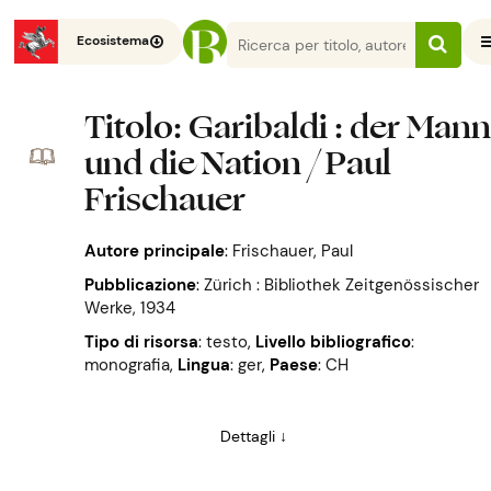
Ecosistema
Titolo
: Garibaldi : der Man
und die Nation / Paul
Frischauer
Autore principale
:
Frischauer, Paul
Pubblicazione
:
Zürich : Bibliothek Zeitgenössischer
Werke, 1934
Tipo di risorsa
: testo
,
Livello bibliografico
:
monografia
,
Lingua
: ger
,
Paese
: CH
Dettagli ↓