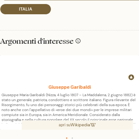
ITALIA
Argomenti d'interesse
Giuseppe Garibaldi
Giuseppe Maria Garibaldi (Nizza, 4 luglio 1807 – La Maddalena, 2 giugno 1882) è
stato un generale, patriota, condottiero e scrittore italiano. Figura rilevante del
Risorgimento, fu uno dei personaggi storici più celebrati della sua epoca. È
noto anche con l'appellativo di «eroe dei due mondi» per le imprese militari
compiute sia in Europa, sia in America Meridionale. Considerato dalla
storiografia e nella cultura popolare del XX secolo il principale eroe nazionale
Wikipedia
italiano, iniziò i suoi spostamenti per il mondo come ufficiale di navi mercantili,
apri su
per poi diventare capitano di lungo corso. La sua impresa più nota fu la
vittoriosa spedizione dei Mille, che portò all'annessione del Regno delle Due