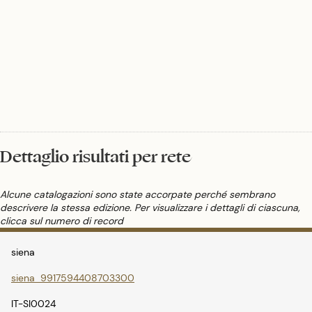
Sicilie al nascente Regno d'Italia, episodio centrale nel processo di unificazione
della nuova nazione. Massone di 33º grado del Rito scozzese antico ed
accettato, favorevole all'ingresso delle donne in massoneria (tanto da iniziare
sua figlia Teresita), ricoprì anche brevemente la carica di Gran Maestro del
Grande Oriente d'Italia; dichiaratamente anticlericale, fu autore di numerosi
scritti, prevalentemente di memorialistica e politica, ma pubblicò anche
romanzi e poesie.
Dettaglio risultati per rete
Alcune catalogazioni sono state accorpate perché sembrano
descrivere la stessa edizione. Per visualizzare i dettagli di ciascuna,
clicca sul numero di record
siena
siena_9917594408703300
IT-SI0024