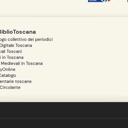
BiblioToscana
go collettivo dei periodici
igitale Toscana
ali Toscani
i in Toscana
 Medievali in Toscana
ryOnline
atalogo
entarie toscane
 Circolante