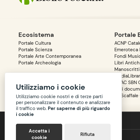
Ecosistema
Portale 
Portale Cultura
ACNP Catalo
Portale Scienza
Emeroteca D
Portale Arte Contemporanea
Fondi Music
Portale Archeologia
Libri Antich
Manoscritti
MediaLibra
OPAC SBN C
Utilizziamo i cookie
Reti docum
Lo Scaffale
Utilizziamo cookie nostri e di terze parti
per personalizzare il contenuto e analizzare
il traffico web.
Per saperne di più riguardo
i cookie
Accessibilità
Privacy
Accetta i
Rifiuta
cookie