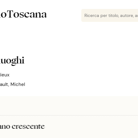
lioToscana
-luoghi
lieux
ault, Michel
anno crescente