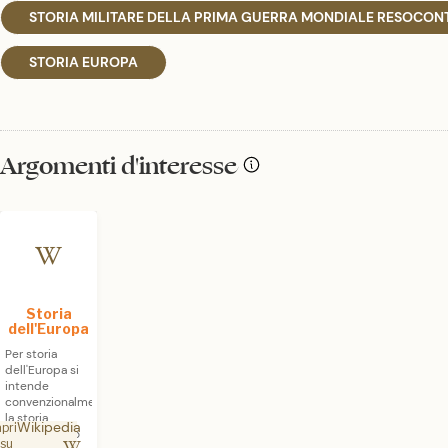
STORIA MILITARE DELLA PRIMA GUERRA MONDIALE RESOCONTI
STORIA EUROPA
Argomenti d'interesse
Storia
dell'Europa
Per storia
dell'Europa si
intende
convenzionalmente
la storia
Wikipedia
apri
dell'omonimo
su