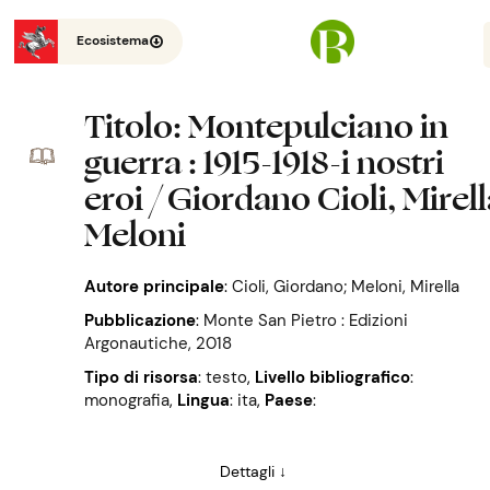
Ecosistema
Titolo
: Montepulciano in
guerra : 1915-1918-i nostri
eroi / Giordano Cioli, Mirel
Meloni
Autore principale
:
Cioli, Giordano; Meloni, Mirella
Pubblicazione
:
Monte San Pietro : Edizioni
Argonautiche, 2018
Tipo di risorsa
: testo
,
Livello bibliografico
:
monografia
,
Lingua
: ita
,
Paese
:
Dettagli ↓