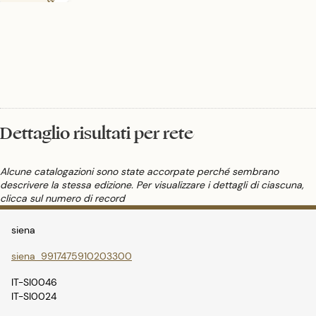
continente e
dei popoli che
l'hanno abitato
e che lo
abitano. In
un'accezione
più ristretta
per storia
dell'Europa si
intende invece
la storia
dell'Unione
Dettaglio risultati per rete
europea, dalla
creazione della
Comunità
Alcune catalogazioni sono state accorpate perché sembrano
economica
europea con i
descrivere la stessa edizione. Per visualizzare i dettagli di ciascuna,
trattati di Roma
clicca sul numero di record
(1957) fino a
oggi.
siena
siena_9917475910203300
IT-SI0046
IT-SI0024