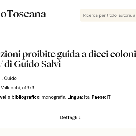
lioToscana
azioni proibite guida a dieci colon
/ di Guido Salvi
, , Guido
: Vallecchi, c1973
ivello bibliografico
: monografia
,
Lingua
: ita
,
Paese
: IT
Dettagli ↓