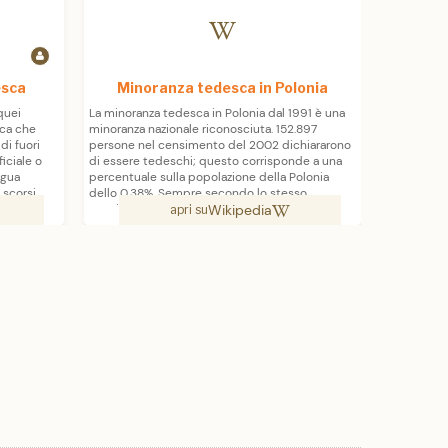
esca
Minoranza tedesca in Polonia
quei
La minoranza tedesca in Polonia dal 1991 è una
I rom (al p
sca che
minoranza nazionale riconosciuta. 152.897
lingua roma
 di fuori
persone nel censimento del 2002 dichiararono
principali 
ficiale o
di essere tedeschi; questo corrisponde a una
relativa li
ngua
percentuale sulla popolazione della Polonia
"gitani" o "
 scorsi
dello 0,38%. Sempre secondo lo stesso
dell'India 
Wikipedia
a centrale
censimento, 204.573 persone utilizzano nella
tutte le co
apri su
); i
loro vita privata la lingua tedesca. L'ambasciata
denominazi
ussi di
tedesca a Varsavia, tuttavia parla di
o è attesta
 gli
300.000/400.000 cittadini di origine tedesca.
dialetti va
 dopo le
costituenti
filologici 
varianti po
nelle attual
parentela 
detti sono
principalme
galassia d
nei Balcani
orientale, 
portati anc