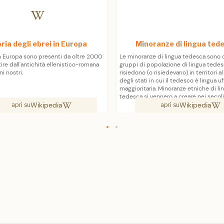
ria degli ebrei in Europa
Minoranze di lingua ted
in Europa sono presenti da oltre 2000
Le minoranze di lingua tedesca sono 
tire dall'antichità ellenistico-romana
gruppi di popolazione di lingua tede
ni nostri.
risiedono (o risiedevano) in territori al
degli stati in cui il tedesco è lingua uf
maggioritaria. Minoranze etniche di li
tedesca si vennero a creare nei secoli
Wikipedia
Wikipedia
attraverso gli insediamenti nell'Europ
apri su
apri su
e orientale (in tedesco Ostkolonisation
trasferimenti mirati d'emigrazione; i fl
profughi per motivi religiosi o politici;
spostamenti di confini; le espulsioni
due guerre mondiali nel XX secolo.