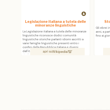
Legislazione italiana a tutela delle
Sto
minoranze linguistiche
Gli ebrei 
La Legislazione italiana a tutela delle minoranze
anni, a par
linguistiche riconosce dodici comunità
fino ai gior
linguistiche storiche parlanti idiomi ascritti a
varie famiglie linguistiche presenti entro i
confini della Repubblica italiana e diversi
dall'italiano, lingua ufficiale dello stato. Questi
Wikipedia
apri su
dodici gruppi linguistici (albanesi, catalani,
croati, francesi, francoprovenzali, friulani,
germanici, greci, ladini, occitani, sardi, sloveni)
sono rappresentati da circa
2.400.000/3.000.000 parlanti distribuiti in 1.171
comuni di 14 regioni, tutelati da apposite leggi
nazionali (come la legge quadro 482/99) e
regionali. Non sono giuridicamente riconosciute
le «alloglossie interne», comunità parlanti idiomi
di ceppo italo-romanzo trasferitesi dalle
proprie sedi originali in altri territori (come gli
idiomi gallo-italici dell'Italia insulare e
meridionale), le «minoranze diffuse», le
comunità parlanti varietà non territorializzate