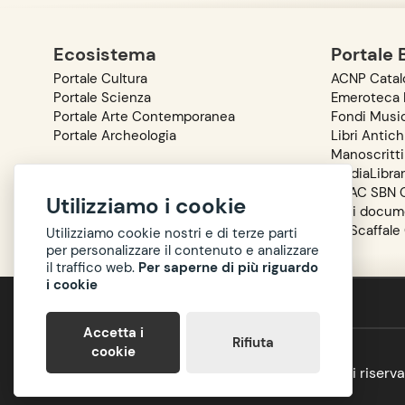
Ecosistema
Portale 
Portale Cultura
ACNP Catalo
Portale Scienza
Emeroteca D
Portale Arte Contemporanea
Fondi Music
Portale Archeologia
Libri Antich
Manoscritti
MediaLibra
OPAC SBN C
Utilizziamo i cookie
Reti docum
Lo Scaffale
Utilizziamo cookie nostri e di terze parti
per personalizzare il contenuto e analizzare
il traffico web.
Per saperne di più riguardo
i cookie
Accessibilità
Privacy
Accetta i
Rifiuta
cookie
Copyright ©
BIBLIOTOSCANA
: tutti i diritti ris