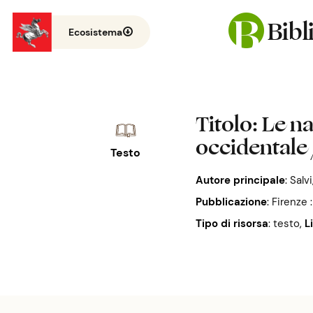
Bib
Ecosistema
Titolo
: Le n
occidentale 
Testo
Autore principale
:
Salvi
Pubblicazione
:
Firenze 
Tipo di risorsa
: testo
,
L