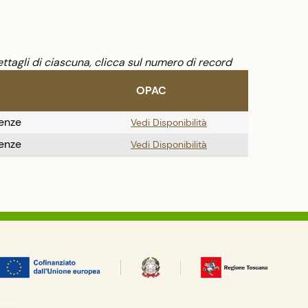
continenti.
studiare la 
romaní è la
ttagli di ciascuna, clicca sul numero di record
OPAC
renze
Vedi Disponibilità
renze
Vedi Disponibilità