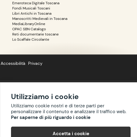
Emeroteca Digitale Toscana
Fondi Musicali Toscani
Libri Antichi in Toscana
Manoscritti Medievali in Toscana
MediaLibraryOnline
OPAC SBN Catalogo
Reti documentarie toscane
Lo Scaffale Circolante
Accessibilità
Privacy
Utilizziamo i cookie
Copyright ©
BIBLIOTOSCANA
: tutti i diritti riservati quanto ai dati delle
risorse. I contenuti estratti da Wikipedia sono riproducibili con licenza
Utilizziamo cookie nostri e di terze parti per
cc-by-sa
.
personalizzare il contenuto e analizzare il traffico web.
Per saperne di più riguardo i cookie
Accetta i cookie