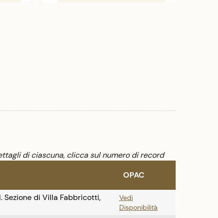
e il Museo della natura morta (secondo piano).
La villa è forse il migliore esempio di
architettura commissionata da Lorenzo il
Magnifico, in questo caso a Giuliano da Sangallo
verso il 1480. Non a caso si tratta di un edificio
privato, in cui sono presenti elementi che
fecero poi da modello per gli sviluppi futuri
della tipologia delle ville: compenetrazione tra
interno ed esterno mediante filtri come le
logge, distribuzione simmetrica degli ambienti
attorno a una salone centrale (spazio
"centrifugo"), posizione dominante nel
paesaggio, recupero consapevole di elementi
architettonici classici (come la volta a botte e il
frontone di tempio ionico in facciata).
ttagli di ciascuna, clicca sul numero di record
OPAC
ezione di Villa Fabbricotti,
Vedi
Disponibilità