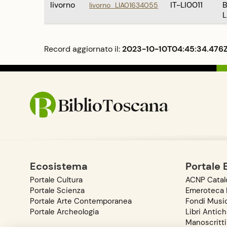
Italica pr
livorno
IT-LI0011
B
livorno_LIA01634055
un lungo p
L
Dopo la su
furono alt
precipitare
conflitti n
Record aggiornato il:
2023-10-10T04:45:34.476
segnarono
marginalizz
delle grand
Medici ha 
cattolica: 
Magnifico 
BiblioToscana
Pietro ad
dell'elezio
splendore e
rinascimen
Martin Lut
Romanum P
cugino di L
d'Inghilte
Ecosistema
Portale 
anglicano. 
Roma. Entr
Portale Cultura
ACNP Catalo
nella tradi
mediceo, L
Portale Scienza
Emeroteca D
mese nell'
Portale Arte Contemporanea
Fondi Music
anche due 
Portale Archeologia
Libri Antich
de' Medici
Manoscritti
Magnifico,