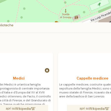
blioteche
Medici
Cappelle medicee
dei Medici è un'antica famiglia
Le cappelle medicee, costruite quale
, protagonista di centrale importanza
sepoltura della famiglia Medici, sono 
a d'Italia e d'Europa dal XV al XVIII
museo statale di Firenze, ricavato da 
edici ottennero, de Facto, il controllo
aree della basilica di San Lorenzo.
a città di Firenze, e del Granducato di
i. Tranne qualche interruzione di
Wikipedia
Wikipedia
ta il potere mediceo durò dal 1434,
apri su
apri su