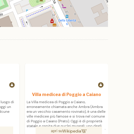
Villa medicea di Poggio a Caiano
 luogo di
La Villa medicea di Poggio a Caiano,
Il Codex Am
oggi un
erroneamente chiamata anche Ambra (Ambra
antica cop
alcune
era un vecchio casamento rovinato), è una delle
integralmen
ville medicee più famose e si trova nel comune
latina redat
di Poggio a Caiano (Prato). Oggi è di proprietà
sia anche l
statale e ospita due nuclei museali: uno degli
Wikipedia
appartamenti storici (piano terra e primo piano)
apri su