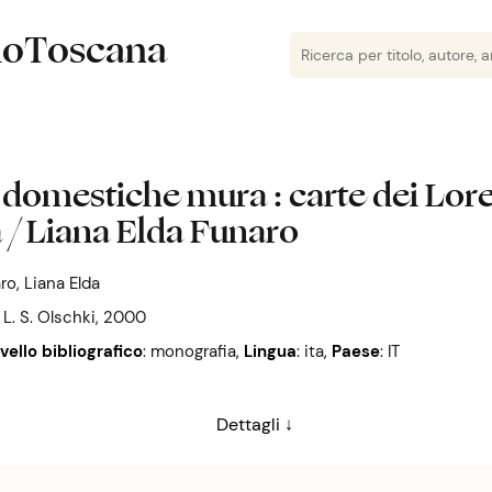
lioToscana
e domestiche mura : carte dei Lor
 / Liana Elda Funaro
ro, Liana Elda
: L. S. Olschki, 2000
ivello bibliografico
: monografia
,
Lingua
: ita
,
Paese
: IT
Dettagli ↓