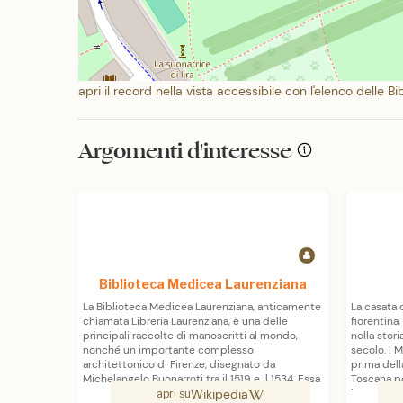
apri il record nella vista accessibile con l'elenco delle Bi
Argomenti d'interesse
Biblioteca Medicea Laurenziana
La Biblioteca Medicea Laurenziana, anticamente
La casata 
chiamata Libreria Laurenziana, è una delle
fiorentina
principali raccolte di manoscritti al mondo,
nella stori
nonché un importante complesso
secolo. I M
architettonico di Firenze, disegnato da
prima dell
Michelangelo Buonarroti tra il 1519 e il 1534. Essa
Toscana po
Wikipedia
custodisce 68.405 volumi a stampa, 406
breve dura
apri su