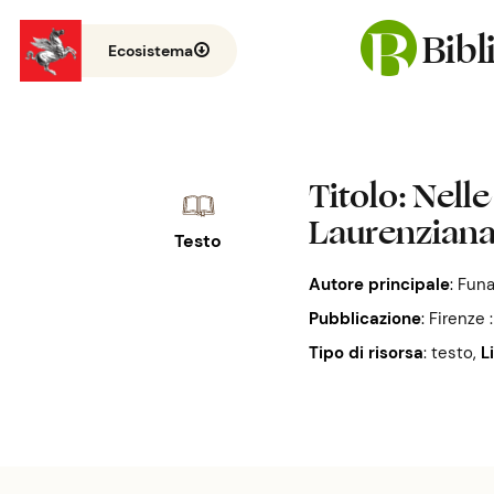
Bib
Ecosistema
Titolo
: Nell
Laurenziana
Testo
Autore principale
:
Funa
Pubblicazione
:
Firenze 
Tipo di risorsa
: testo
,
L