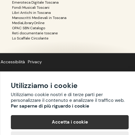
Emeroteca Digitale Toscana
Fondi Musicali Toscani
Libri Antichi in Toscana
Manoscritti Medievali in Toscana
MediaLibraryOnline
OPAC SBN Catalogo
Reti documentarie toscane
Lo Scaffale Circolante
Accessibilità
Privacy
Utilizziamo i cookie
Copyright ©
BIBLIOTOSCANA
: tutti i diritti riservati quanto ai dati delle
Utilizziamo cookie nostri e di terze parti per
risorse. I contenuti estratti da Wikipedia sono riproducibili con licenza
personalizzare il contenuto e analizzare il traffico web.
cc-by-sa
.
Per saperne di più riguardo i cookie
Accetta i cookie