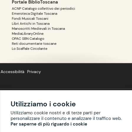
Portale BiblioToscana
ACNP Catalogo collettivo dei periodici
Emeroteca Digitale Toscana
Fondi Musicali Toscani
Libri Antichi in Toscana
Manoscritti Medievali in Toscana
MediaLibraryOnline
OPAC SBN Catalogo
Reti documentarie toscane
Lo Scaffale Circolante
Accessibilità
Privacy
Utilizziamo i cookie
Copyright ©
BIBLIOTOSCANA
: tutti i diritti riservati quanto ai dati delle
risorse. I contenuti estratti da Wikipedia sono riproducibili con licenza
Utilizziamo cookie nostri e di terze parti per
cc-by-sa
.
personalizzare il contenuto e analizzare il traffico web.
Per saperne di più riguardo i cookie