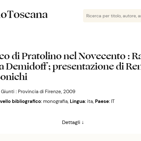
lioToscana
arco di Pratolino nel Novecento : 
ia Demidoff ; presentazione di Ren
Bonichi
: Giunti : Provincia di Firenze, 2009
ivello bibliografico
: monografia
,
Lingua
: ita
,
Paese
: IT
Dettagli ↓