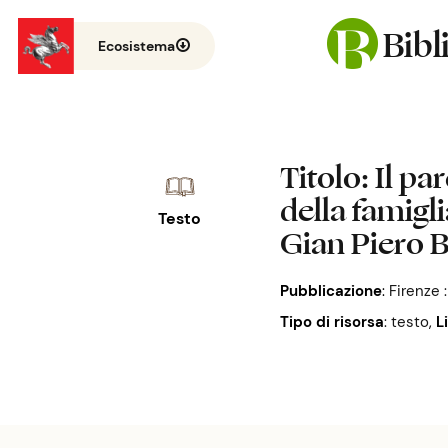
Bib
Ecosistema
Titolo
: Il p
della famigl
Testo
Gian Piero 
Pubblicazione
:
Firenze 
Tipo di risorsa
: testo
,
L