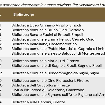
sembrano descrivere la stessa edizione. Per visualizzare i de
L
Biblioteche
1
Biblioteca Liceo Ginnasio Virgilio, Empoli
2
Biblioteca comunale Bruno Ciari, Certaldo
3
Biblioteca Renato Fucini di Empoli, Empoli
0
Biblioteca comunale Emma Perodi, Cerreto Guidi
08
Biblioteca Vallesiana, Castelfiorentino
5
Biblioteca comunale "Pablo Neruda" di Capraia e Limit
Biblioteca comunale Ernesto Balducci di Montespertol
9
Biblioteca comunale Mario Luzi, Firenze
1
Biblioteca comunale di Bagno a Ripoli, Bagno a Ripoli
2
Biblioteca comunale Boncompagno da Signa, Signa
9
Biblioteca comunale Dino Pieraccioni, Firenze
40
Biblioteca dell'Orticoltura, Firenze
6
CiviCa Biblioteca di Calenzano, Calenzano
8
Biblioteca comunale Rignano sull'Arno, Rignano sull'Ar
4
Biblioteca Villa Bandini, Firenze