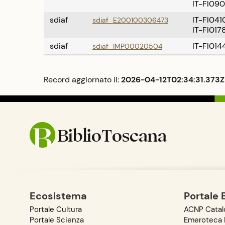
IT-FI09
sdiaf
IT-FI041
sdiaf_E200100306473
IT-FI017
sdiaf
IT-FI014
sdiaf_IMP00020504
Record aggiornato il:
2026-04-12T02:34:31.373Z
BiblioToscana
Ecosistema
Portale 
Portale Cultura
ACNP Catalo
Portale Scienza
Emeroteca D