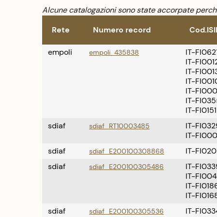
Alcune catalogazioni sono state accorpate perché 
Rete
Numero record
Cod.ISI
empoli
IT-FI062
empoli_435838
IT-FI001
IT-FI001
IT-FI001
IT-FI00
IT-FI035
IT-FI0151
sdiaf
IT-FI032
sdiaf_RT10003485
IT-FI000
sdiaf
IT-FI020
sdiaf_E200100308868
sdiaf
IT-FI033
sdiaf_E200100305486
IT-FI00
IT-FI018
IT-FI016
sdiaf
IT-FI033
sdiaf_E200100305536