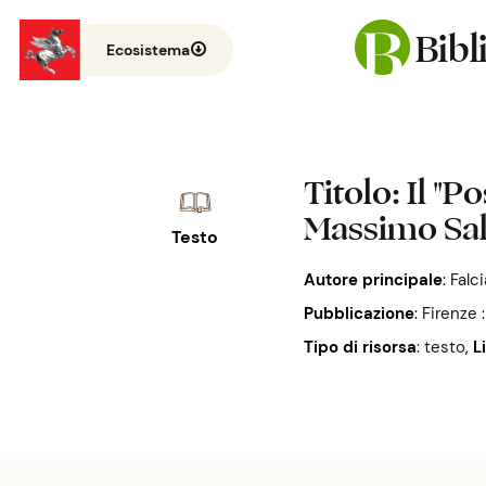
Bib
Ecosistema
Titolo
: Il "P
Massimo Sal
Testo
Autore principale
:
Falci
Pubblicazione
:
Firenze 
Tipo di risorsa
: testo
,
L