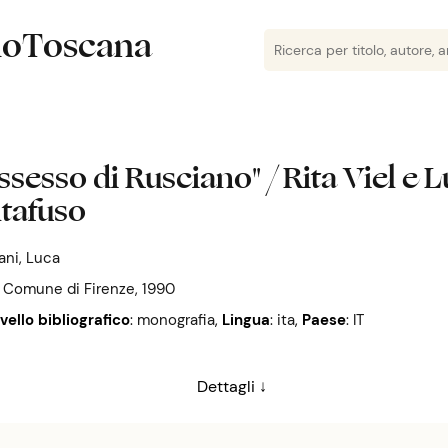
lioToscana
ossesso di Rusciano" / Rita Viel e L
tafuso
ani, Luca
: Comune di Firenze, 1990
ivello bibliografico
: monografia
,
Lingua
: ita
,
Paese
: IT
Dettagli ↓