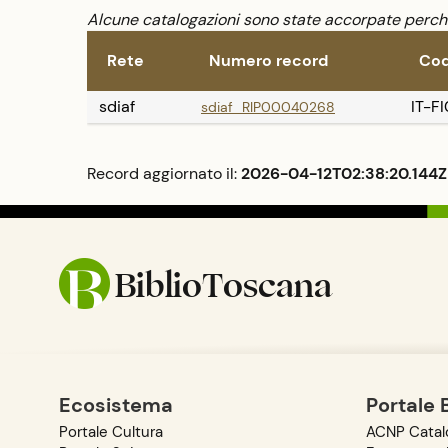
Alcune catalogazioni sono state accorpate perché 
Rete
Numero record
Cod
sdiaf
IT-F
sdiaf_RIP00040268
Record aggiornato il:
2026-04-12T02:38:20.144Z
BiblioToscana
Ecosistema
Portale 
Portale Cultura
ACNP Catalo