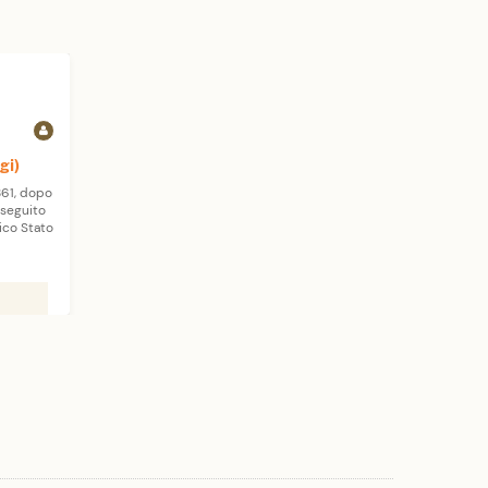
gi)
1861, dopo
 seguito
nico Stato