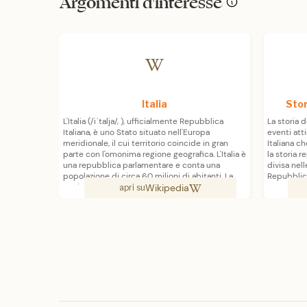
Argomenti d'interesse
Italia
Stor
L'Italia (/iˈtalja/, ), ufficialmente Repubblica
La storia d
Italiana, è uno Stato situato nell'Europa
eventi atti
meridionale, il cui territorio coincide in gran
Italiana c
parte con l'omonima regione geografica. L'Italia è
la storia 
una repubblica parlamentare e conta una
divisa nell
popolazione di circa 60 milioni di abitanti. La
Repubblic
Wikipedia
capitale è Roma. La parte continentale,
apri su
delimitata dall'arco alpino, confina a nord, da
ovest a est, con Francia, Svizzera, Austria e
Slovenia; il resto del territorio, circondato dai
mari Ligure, Tirreno, Ionio e Adriatico, si
protende nel mar Mediterraneo, occupando la
penisola italiana e numerose isole (le maggiori
sono Sicilia e Sardegna), per un totale di
302072,84 km². Gli Stati della Città del Vaticano
e di San Marino sono enclavi della Repubblica
mentre Campione d'Italia è l'unica exclave