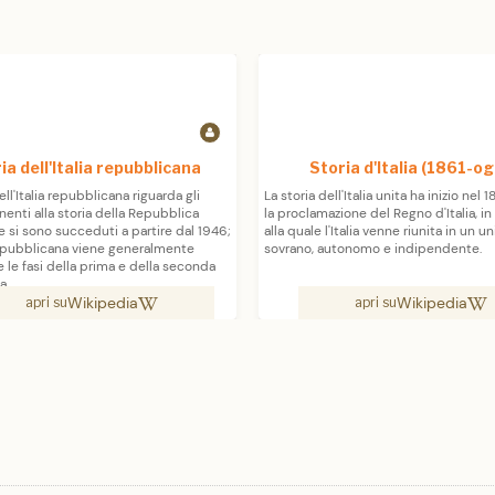
ia dell'Italia repubblicana
Storia d'Italia (1861-og
ell'Italia repubblicana riguarda gli
La storia dell'Italia unita ha inizio nel 
nenti alla storia della Repubblica
la proclamazione del Regno d'Italia, in
he si sono succeduti a partire dal 1946;
alla quale l'Italia venne riunita in un u
repubblicana viene generalmente
sovrano, autonomo e indipendente.
e le fasi della prima e della seconda
a.
Wikipedia
Wikipedia
apri su
apri su