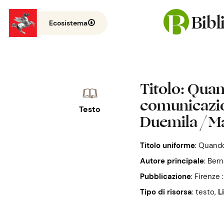
Bib
Ecosistema
Titolo
: Quand
comunicazion
Testo
Duemila / M
Titolo uniforme
:
Quando 
Autore principale
:
Bern
Pubblicazione
:
Firenze 
Tipo di risorsa
: testo
,
L