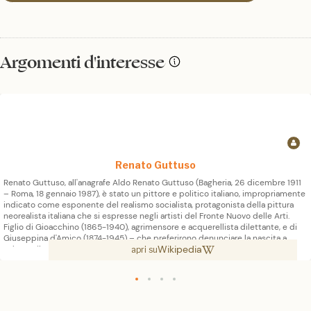
Argomenti d'interesse
Renato Guttuso
Renato Guttuso, all'anagrafe Aldo Renato Guttuso (Bagheria, 26 dicembre 1911
– Roma, 18 gennaio 1987), è stato un pittore e politico italiano, impropriamente
indicato come esponente del realismo socialista, protagonista della pittura
neorealista italiana che si espresse negli artisti del Fronte Nuovo delle Arti.
Figlio di Gioacchino (1865-1940), agrimensore e acquerellista dilettante, e di
Giuseppina d'Amico (1874-1945) – che preferirono denunciare la nascita a
Wikipedia
Palermo il 2 gennaio 1912 per contrasti con l'amministrazione comunale di
apri su
Bagheria dovuti alle idee liberali dei coniugi – il piccolo Renato manifestò
precocemente la sua predisposizione alla pittura. Influenzato dall'hobby del
padre e dalla frequentazione dello studio del pittore Domenico
Quattrociocchi nonché della bottega del pittore di carri Emilio Murdolo, il
giovane Renato incominciò appena tredicenne a datare e firmare i propri