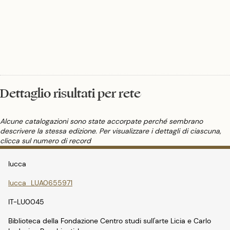
quadri. Si trattava per lo più di copie (paesaggisti siciliani dell'Ottocento ma
anche pittori francesi come Millet o artisti contemporanei come Carrà), ma
non mancavano ritratti originali. Durante l'adolescenza cominciò anche a
frequentare lo studio del pittore futurista Pippo Rizzo e gli ambienti artistici
palermitani. Nel 1928, appena diciassettenne partecipa alla sua prima mostra
collettiva a Palermo. La sua arte, legata all'espressionismo, fu caratterizzata
anche dal forte impegno sociale, che lo portò anche all'esperienza politica
come senatore del Partito Comunista Italiano per due legislature, durante la
segreteria di Enrico Berlinguer.
Dettaglio risultati per rete
Alcune catalogazioni sono state accorpate perché sembrano
descrivere la stessa edizione. Per visualizzare i dettagli di ciascuna,
clicca sul numero di record
lucca
lucca_LUA0655971
IT-LU0045
Biblioteca della Fondazione Centro studi sull'arte Licia e Carlo