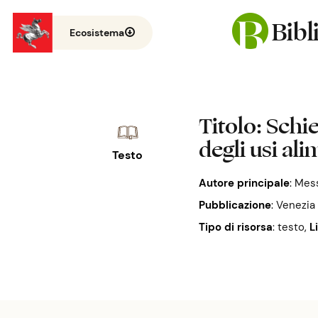
Bib
Ecosistema
Titolo
: Schi
degli usi ali
Testo
Autore principale
:
Mess
Pubblicazione
:
Venezia :
Tipo di risorsa
: testo
,
L