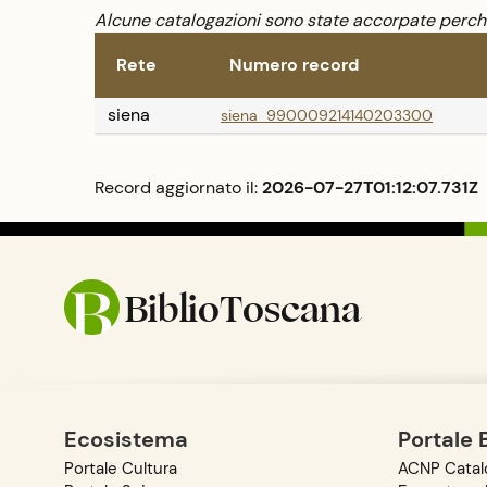
individuo in relazione ai nutrienti introdotti con
Alcune catalogazioni sono state accorpate perché 
la dieta.
Rete
Numero record
siena
siena_990009214140203300
Record aggiornato il:
2026-07-27T01:12:07.731Z
BiblioToscana
Ecosistema
Portale 
Portale Cultura
ACNP Catalo