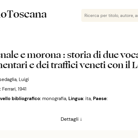
lioToscana
enale e morona : storia di due voc
mentari e dei traffici veneti con i
edaglia, Luigi
 Ferrari, 1941
ivello bibliografico
: monografia
,
Lingua
: ita
,
Paese
:
Dettagli ↓