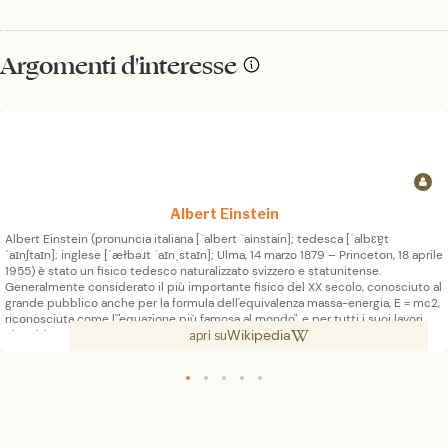
Argomenti d'interesse
Albert Einstein
Albert Einstein (pronuncia italiana [ˈalbert ˈainstain]; tedesca [ˈalbɛɐ̯t
ˈaɪnʃtaɪn]; inglese [ˈæɫbəɹt ˈaɪnˌstaɪn]; Ulma, 14 marzo 1879 – Princeton, 18 aprile
1955) è stato un fisico tedesco naturalizzato svizzero e statunitense.
Generalmente considerato il più importante fisico del XX secolo, conosciuto al
grande pubblico anche per la formula dell'equivalenza massa-energia, E = mc2,
riconosciuta come l'"equazione più famosa al mondo", e per tutti i suoi lavori
Wikipedia
che ebbero una forte influenza anche sulla filosofia della scienza, nel 1921
apri su
ricevette il premio Nobel per la fisica «per i contributi alla fisica teorica, in
particolare per la scoperta della legge dell'effetto fotoelettrico», un passo
avanti cruciale per lo sviluppo della teoria dei quanti, sviluppando a partire dal
1905 la teoria della relatività, uno dei due pilastri della fisica moderna insieme
alla meccanica quantistica. Eccetto che per un anno a Praga, Einstein visse in
Svizzera tra il 1895 e il 1914, periodo durante il quale rinunciò alla cittadinanza
tedesca (nel 1896). Poi, nel 1900, ricevette il diploma al Politecnico federale di