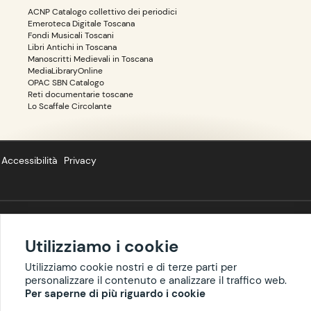
ACNP Catalogo collettivo dei periodici
Emeroteca Digitale Toscana
Fondi Musicali Toscani
Libri Antichi in Toscana
Manoscritti Medievali in Toscana
MediaLibraryOnline
OPAC SBN Catalogo
Reti documentarie toscane
Lo Scaffale Circolante
Accessibilità
Privacy
Copyright ©
BIBLIOTOSCANA
: tutti i diritti riservati quanto ai dati delle
Utilizziamo i cookie
risorse. I contenuti estratti da Wikipedia sono riproducibili con licenza
cc-by-sa
.
Utilizziamo cookie nostri e di terze parti per
personalizzare il contenuto e analizzare il traffico web.
Per saperne di più riguardo i cookie