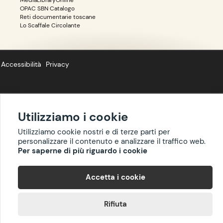
MediaLibraryOnline
OPAC SBN Catalogo
Reti documentarie toscane
Lo Scaffale Circolante
Accessibilità
Privacy
Utilizziamo i cookie
Copyright ©
BIBLIOTOSCANA
: tutti i diritti riservati quanto ai dati delle
risorse. I contenuti estratti da Wikipedia sono riproducibili con licenza
Utilizziamo cookie nostri e di terze parti per
cc-by-sa
.
personalizzare il contenuto e analizzare il traffico web.
Per saperne di più riguardo i cookie
Accetta i cookie
Rifiuta