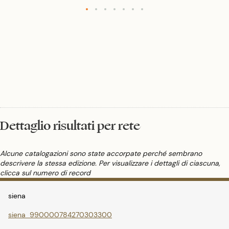
presenti nella zona. Montespertoli è rinomato per la sua produzione di vino
Chianti DOCG di cui detiene una buona fetta della produzione globale
attraverso le tante cantine presenti e la sottozona Chianti Montespertoli.
Dettaglio risultati per rete
Alcune catalogazioni sono state accorpate perché sembrano
descrivere la stessa edizione. Per visualizzare i dettagli di ciascuna,
clicca sul numero di record
siena
siena_990000784270303300