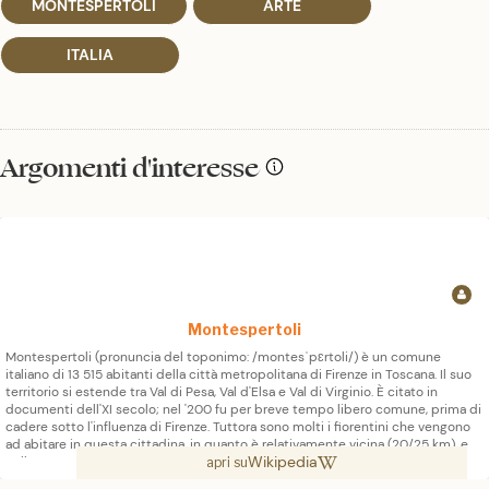
MONTESPERTOLI
ARTE
ITALIA
Argomenti d'interesse
Montespertoli
Montespertoli (pronuncia del toponimo: /montesˈpɛrtoli/) è un comune
italiano di 13 515 abitanti della città metropolitana di Firenze in Toscana. Il suo
territorio si estende tra Val di Pesa, Val d'Elsa e Val di Virginio. È citato in
documenti dell'XI secolo; nel '200 fu per breve tempo libero comune, prima di
cadere sotto l'influenza di Firenze. Tuttora sono molti i fiorentini che vengono
ad abitare in questa cittadina, in quanto è relativamente vicina (20/25 km), e
Wikipedia
nello stesso tempo permette di vivere lontano dall'inquinamento urbano. Il
apri su
turismo è legato alle testimonianze storiche e agli innumerevoli agriturismi