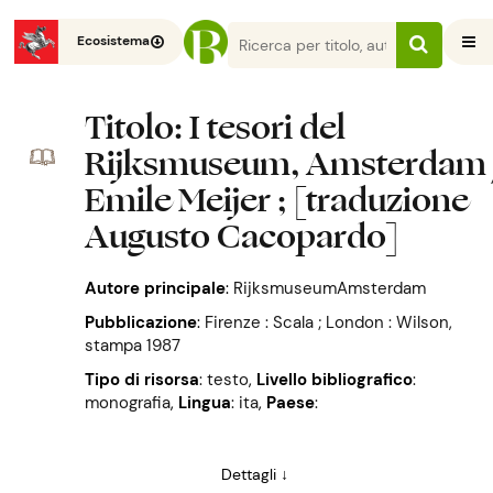
Ecosistema
Titolo
: I tesori del
Rijksmuseum, Amsterdam 
Emile Meijer ; [traduzione
Augusto Cacopardo]
Autore principale
:
RijksmuseumAmsterdam
Pubblicazione
:
Firenze : Scala ; London : Wilson,
stampa 1987
Tipo di risorsa
: testo
,
Livello bibliografico
:
monografia
,
Lingua
: ita
,
Paese
:
Dettagli ↓