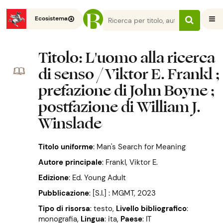
Ecosistema
Titolo
: L'uomo alla ricerca
di senso / Viktor E. Frankl ;
prefazione di John Boyne ;
postfazione di William J.
Winslade
Titolo uniforme
:
Man's Search for Meaning
Autore principale
:
Frankl, Viktor E.
Edizione
:
Ed. Young Adult
Pubblicazione
:
[S.l.] : MGMT, 2023
Tipo di risorsa
: testo
,
Livello bibliografico
:
monografia
,
Lingua
: ita
,
Paese
: IT