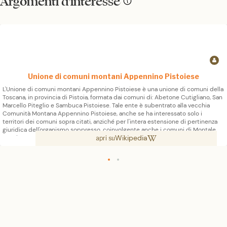
Argomenti d'interesse
Unione di comuni montani Appennino Pistoiese
L'Unione di comuni montani Appennino Pistoiese è una unione di comuni della
Toscana, in provincia di Pistoia, formata dai comuni di: Abetone Cutigliano, San
Marcello Piteglio e Sambuca Pistoiese. Tale ente è subentrato alla vecchia
Comunità Montana Appennino Pistoiese, anche se ha interessato solo i
territori dei comuni sopra citati, anziché per l'intera estensione di pertinenza
giuridica dell'organismo soppresso, coinvolgente anche i comuni di Montale,
Wikipedia
Pescia e Marliana.
apri su