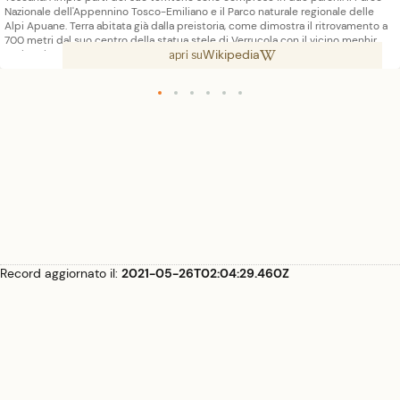
Nazionale dell'Appennino Tosco-Emiliano e il Parco naturale regionale delle
Alpi Apuane. Terra abitata già dalla preistoria, come dimostra il ritrovamento a
700 metri dal suo centro della statua stele di Verrucola con il vicino menhir
Wikipedia
preistorico del Masso di Nazio e il sovrastante sito cerimoniale preistorico,
apri su
ricco di coppelle, del Masso di Santa Caterina e ancora la Grotta delle Fate di
Turlago e di ben quattordici statue stele in tutto il territorio comunale, fu
insediamento dei Sengauni o Liguri Apuani. Il duca Francesco IV di Modena,
visitando Fivizzano nel 1816, nel suo giornale di viaggio annotò: «Fivizzano è una
bella cittadina, ossia luogo, resta in alto come su una collina nella pianura che
di là comincia ad allargarsi e che è magnificamente bene coltivata a grano, viti
sugli oppi, ulivi, segala, prati erbaggi, lupini....Fivizzano è ben lastricato, ha una
bella piazza sebben non regolare, con una bella fontana fatta fare da un
granduca Medici, ha una chiesa cattedrale in piazza, un bel teatrino, nuovo,
grande e per Fivizzano bello.» Prospero Fantuzzi, l'erudito viaggiatore emiliano,
nell'anno 1829, venendo da Reggiano, la visitò e così la descrisse: «...in somma
sopra di una scena di monti capricciosi, arrivammo alla dilettevole veduta del
paese di Fivizzano tutta nuova, tutta grata, e tutta ricca.» Il poeta Giosuè
Carducci la definì "Una perla sperduta fra i monti".
Record aggiornato il:
2021-05-26T02:04:29.460Z