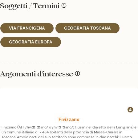
Soggetti / Termini
VIA FRANCIGENA
GEOGRAFIA TOSCANA
GEOGRAFIA EUROPA
Argomenti d'interesse
Fivizzano
Fivizzano (AFI: /fiviʣˈʣano/ o /fiviʦˈʦano/; Fiuzan nel dialetto della Lunigiana) è
un comune italiano di 7 434 abitanti della provincia di Massa-Carrara in
Toscana. Ampie parti del suo territorio sono comprese in due parchi: il Parco