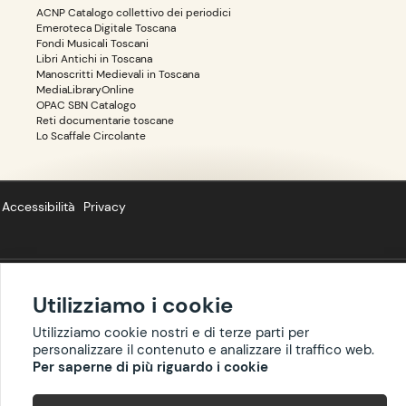
ACNP Catalogo collettivo dei periodici
Emeroteca Digitale Toscana
Fondi Musicali Toscani
Libri Antichi in Toscana
Manoscritti Medievali in Toscana
MediaLibraryOnline
OPAC SBN Catalogo
Reti documentarie toscane
Lo Scaffale Circolante
Accessibilità
Privacy
Utilizziamo i cookie
Copyright ©
BIBLIOTOSCANA
: tutti i diritti riservati quanto ai dati delle
risorse. I contenuti estratti da Wikipedia sono riproducibili con licenza
Utilizziamo cookie nostri e di terze parti per
cc-by-sa
.
personalizzare il contenuto e analizzare il traffico web.
Per saperne di più riguardo i cookie